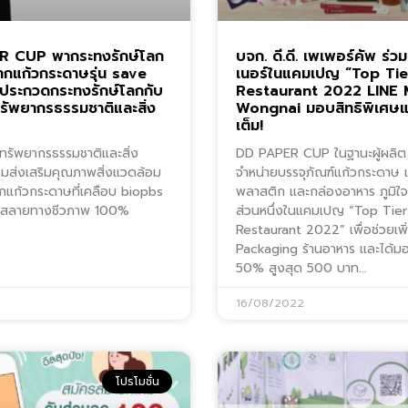
 CUP พากระทงรักษ์โลก
บจก. ดี.ดี. เพเพอร์คัพ ร่วม
จากแก้วกระดาษรุ่น save
เนอร์ในแคมเปญ “Top Tie
าประกวดกระทงรักษ์โลกกับ
Restaurant 2022 LINE
ัพยากรธรรมชาติและสิ่ง
Wongnai มอบสิทธิพิเศษ
เต็ม!
ทรัพยากรธรรมชาติและสิ่ง
DD PAPER CUP ในฐานะผู้ผลิต
มส่งเสริมคุณภาพสิ่งแวดล้อม
จำหน่ายบรรจุภัณฑ์แก้วกระดาษ 
กแก้วกระดาษที่เคลือบ biopbs
พลาสติก และกล่องอาหาร ภูมิใจที
ยสลายทางชีวภาพ 100%
ส่วนหนึ่งในแคมเปญ “Top Tier
Restaurant 2022” เพื่อช่วยเพิ่ม
Packaging ร้านอาหาร และได้ม
50% สูงสุด 500 บาท…
2
16/08/2022
โปรโมชั่น