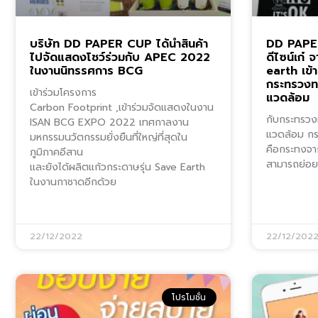
บริษัท DD PAPER CUP ได้นำสินค้า
DD PAPER
ไปจัดแสดงโชว์ร่วมกับ APEC 2022
ดีไซน์เก๋ 
ในงานนิทรรศการ BCG
earth เข้
กระทรวงทร
เข้าร่วมโครงการ
แวดล้อม
Carbon Footprint ,เข้าร่วมจัดแสดงในงาน
กับกระทรวง
ISAN BCG EXPO 2022 เทศกาลงาน
แวดล้อม กร
มหกรรมนวัตกรรมยั่งยืนที่ใหญ่ที่สุดใน
คือกระทงจา
ภูมิภาคอีสาน
สามารถย่อ
และยังได้ผลิตแก้วกระดาษรุ่น Save Earth
ในงานกาชาดอีกด้วย
22/12/2022
22/12/202
โปรโมชั่น