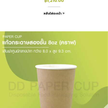
฿
1,210.00
หยิบใส่ตะกร้า