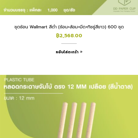
ชุดช้อน Wallmart สีดำ (ช้อน+ส้อม+มีด+ทิชชู่สีขาว) 600 ชุด
฿
2,568.00
หยิบใส่ตะกร้า