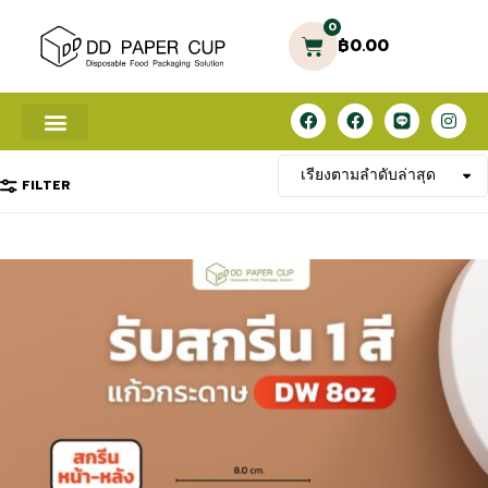
0
฿
0.00
FILTER