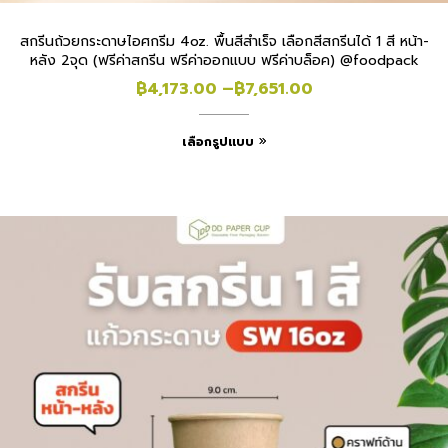
สกรีนถ้วยกระดาษไอศกรีม 4oz. พื้นสีสำเร็จ เลือกสีสกรีนได้ 1 สี หน้า-
หลัง 2จุด (ฟรีค่าสกรีน ฟรีค่าออกแบบ ฟรีค่าบล็อค) @foodpack
฿
4,173.00
–
฿
7,651.00
เลือกรูปแบบ