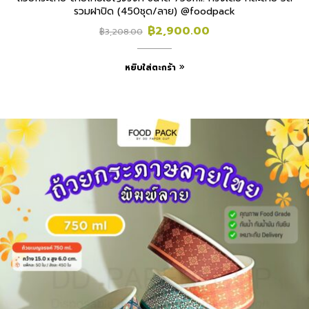
รวมฝาปิด (450ชุด/ลาย) @foodpack
฿
2,900.00
฿
3,208.00
หยิบใส่ตะกร้า