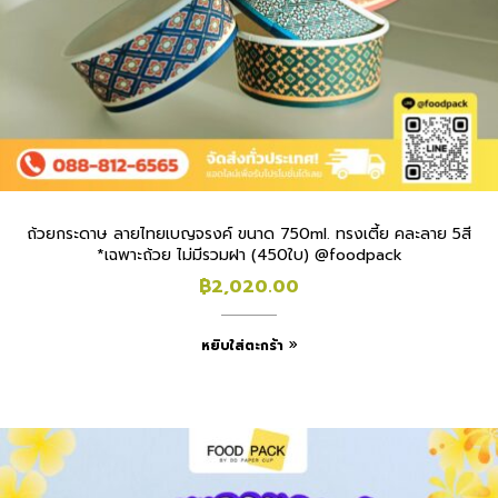
ถ้วยกระดาษ ลายไทยเบญจรงค์ ขนาด 750ml. ทรงเตี้ย คละลาย 5สี
*เฉพาะถ้วย ไม่มีรวมฝา (450ใบ) @foodpack
฿
2,020.00
หยิบใส่ตะกร้า