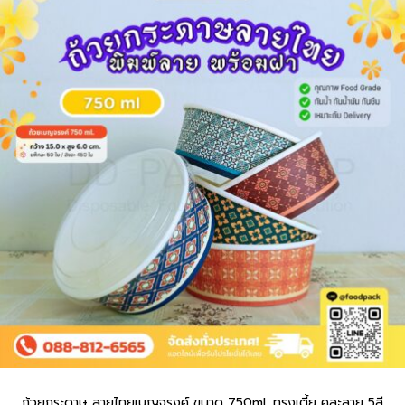
ถ้วยกระดาษ ลายไทยเบญจรงค์ ขนาด 750ml. ทรงเตี้ย คละลาย 5สี