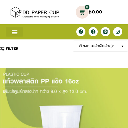
0
฿
0.00
FILTER