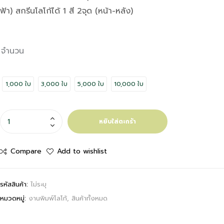
ฟ้า) สกรีนโลโก้ได้ 1 สี 2จุด (หน้า-หลัง)
จำนวน
1,000 ใบ
3,000 ใบ
5,000 ใบ
10,000 ใบ
หยิบใส่ตะกร้า
Compare
Add to wishlist
รหัสสินค้า:
ไม่ระบุ
หมวดหมู่:
งานพิมพ์โลโก้
,
สินค้าทั้งหมด