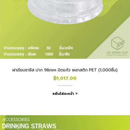
ฝาเรียบชาชีส ปาก 98mm ปิดแก้ว พลาสติก PET (1,000ชิ้น)
฿
1,017.00
หยิบใส่ตะกร้า