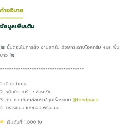
คำอธิบาย
ข้อมูลเพิ่มเติม
ขั้นตอนในการสั่ง งานสกรีน ถ้วยกระดาษไอศกรีม 4oz. พื้น
ขาว
*************************************
1. เลือกจำนวน
2. หยิบใส่ตะกร้า + ชำระเงิน
3. ทักแชท เลือกสีสกรีน/คุยเรื่องแบบ
@foodpack
4. ตรวจแบบ และคอนเฟิร์มแบบ
เริ่มต้นที่ 1,000 ใบ