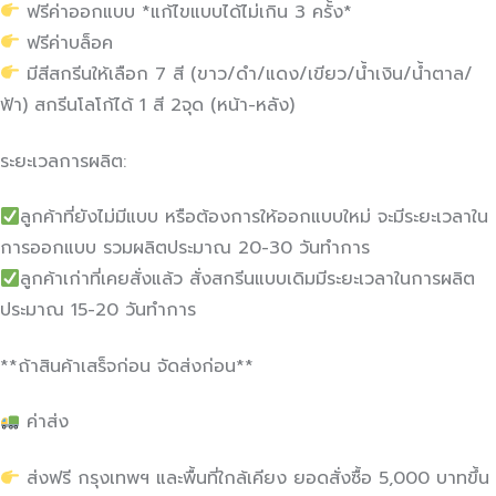
ฟรีค่าออกแบบ *แก้ไขแบบได้ไม่เกิน 3 ครั้ง*
ฟรีค่าบล็อค
มีสีสกรีนให้เลือก 7 สี (ขาว/ดำ/แดง/เขียว/น้ำเงิน/น้ำตาล/
ฟ้า) สกรีนโลโก้ได้ 1 สี 2จุด (หน้า-หลัง)
ระยะเวลการผลิต:
ลูกค้าที่ยังไม่มีแบบ หรือต้องการให้ออกแบบใหม่ จะมีระยะเวลาใน
การออกแบบ รวมผลิตประมาณ 20-30 วันทำการ
ลูกค้าเก่าที่เคยสั่งแล้ว สั่งสกรีนแบบเดิมมีระยะเวลาในการผลิต
ประมาณ 15-20 วันทำการ
**ถ้าสินค้าเสร็จก่อน จัดส่งก่อน**
ค่าส่ง
ส่งฟรี กรุงเทพฯ และพื้นที่ใกล้เคียง ยอดสั่งซื้อ 5,000 บาทขึ้น