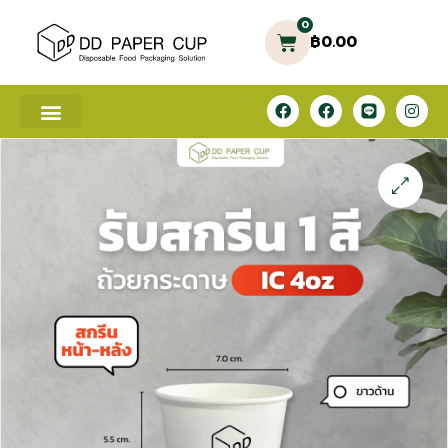
0
฿
0.00