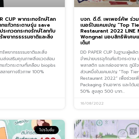
 CUP พากระทงรักษ์โลก
บจก. ดี.ดี. เพเพอร์คัพ ร่วม
จากแก้วกระดาษรุ่น save
เนอร์ในแคมเปญ “Top Tie
าประกวดกระทงรักษ์โลกกับ
Restaurant 2022 LINE
ัพยากรธรรมชาติและสิ่ง
Wongnai มอบสิทธิพิเศษ
เต็ม!
ทรัพยากรธรรมชาติและสิ่ง
DD PAPER CUP ในฐานะผู้ผลิต
มส่งเสริมคุณภาพสิ่งแวดล้อม
จำหน่ายบรรจุภัณฑ์แก้วกระดาษ 
กแก้วกระดาษที่เคลือบ biopbs
พลาสติก และกล่องอาหาร ภูมิใจที
ยสลายทางชีวภาพ 100%
ส่วนหนึ่งในแคมเปญ “Top Tier
Restaurant 2022” เพื่อช่วยเพิ่ม
Packaging ร้านอาหาร และได้ม
50% สูงสุด 500 บาท…
2
16/08/2022
โปรโมชั่น