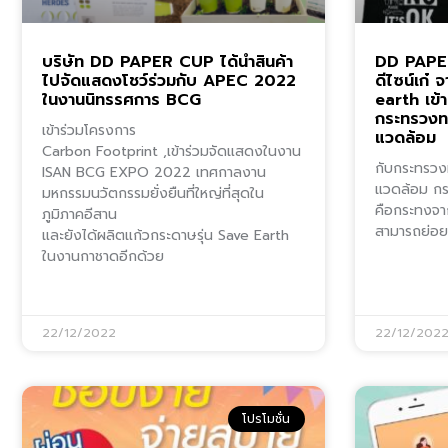
บริษัท DD PAPER CUP ได้นำสินค้า
DD PAPER
ไปจัดแสดงโชว์ร่วมกับ APEC 2022
ดีไซน์เก๋ 
ในงานนิทรรศการ BCG
earth เข้
กระทรวงทร
เข้าร่วมโครงการ
แวดล้อม
Carbon Footprint ,เข้าร่วมจัดแสดงในงาน
กับกระทรวง
ISAN BCG EXPO 2022 เทศกาลงาน
แวดล้อม กร
มหกรรมนวัตกรรมยั่งยืนที่ใหญ่ที่สุดใน
คือกระทงจา
ภูมิภาคอีสาน
สามารถย่อ
และยังได้ผลิตแก้วกระดาษรุ่น Save Earth
ในงานกาชาดอีกด้วย
22/12/2022
22/12/202
โปรโมชั่น