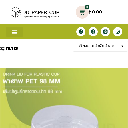
0
฿
0.00
FILTER