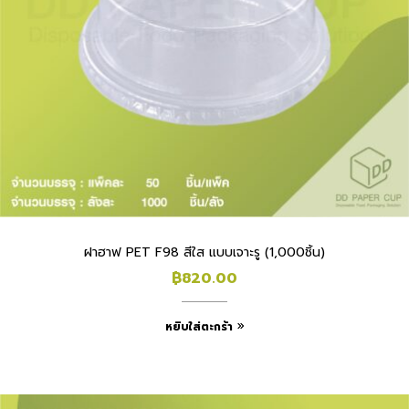
ฝาฮาฟ PET F98 สีใส แบบเจาะรู (1,000ชิ้น)
฿
820.00
หยิบใส่ตะกร้า