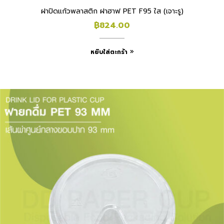
ฝาปิดแก้วพลาสติก ฝาฮาฟ PET F95 ใส (เจาะรู)
฿
824.00
หยิบใส่ตะกร้า