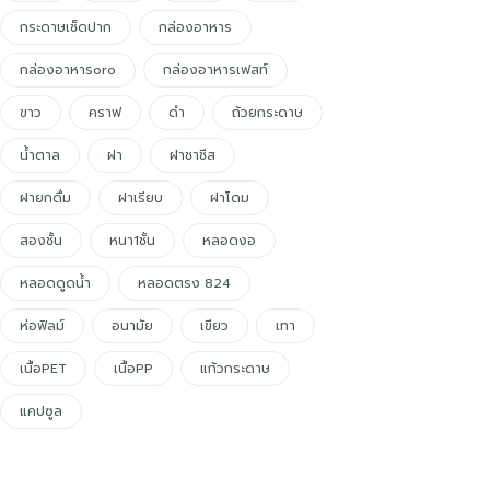
กระดาษเช็ดปาก
กล่องอาหาร
กล่องอาหารoro
กล่องอาหารเฟสท์
ขาว
คราฟ
ดำ
ถ้วยกระดาษ
น้ำตาล
ฝา
ฝาชาชีส
ฝายกดื่ม
ฝาเรียบ
ฝาโดม
สองชั้น
หนา1ชั้น
หลอดงอ
หลอดดูดน้ำ
หลอดตรง 824
ห่อฟิลม์
อนามัย
เขียว
เทา
เนื้อPET
เนื้อPP
แก้วกระดาษ
แคปซูล