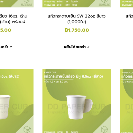
ดียว 16oz. ด้าน
แก้วกระดาษเย็น SW 22oz สีขาว
แก้
(ด้าน) พร้อมฝา
(1,000ใบ)
0 ชุด
15.00
฿
1,750.00
ะกร้า
หยิบใส่ตะกร้า