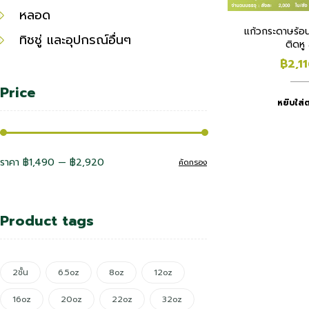
หลอด
แก้วกระดาษร้อน 
ทิชชู่ และอุปกรณ์อื่นๆ
ติดหู
฿
2,1
Price
หยิบใส่ต
ราคา
฿1,490
—
฿2,920
คัดกรอง
Product tags
2ชั้น
6.5oz
8oz
12oz
16oz
20oz
22oz
32oz