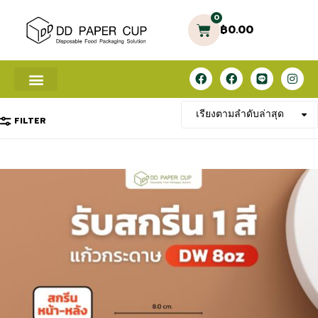
0
฿
0.00
FILTER