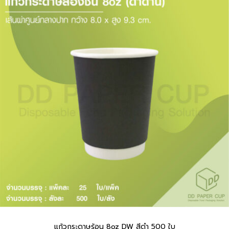
แก้วกระดาษร้อน 8oz DW สีดำ 500 ใบ