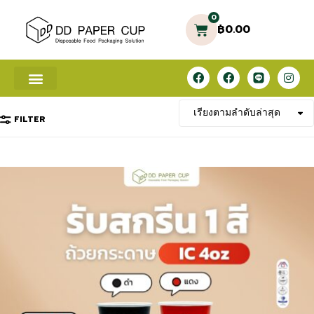
0
฿
0.00
FILTER