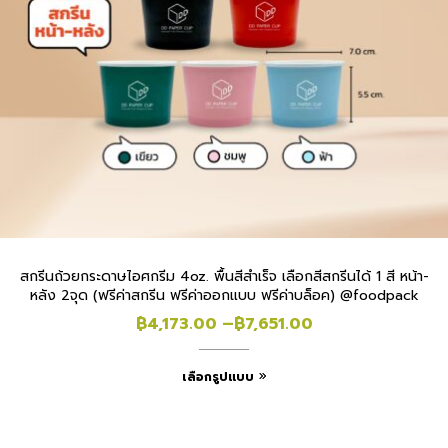
สกรีนถ้วยกระดาษไอศกรีม 4oz. พื้นสีสำเร็จ เลือกสีสกรีนได้ 1 สี หน้า-
หลัง 2จุด (ฟรีค่าสกรีน ฟรีค่าออกแบบ ฟรีค่าบล็อค) @foodpack
฿
4,173.00
–
฿
7,651.00
เลือกรูปแบบ